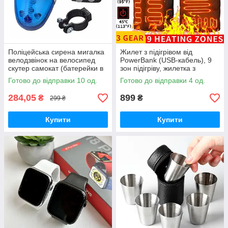
Поліцейська сирена мигалка
Жилет з підігрівом від
велодзвінок на велосипед
PowerBank (USB-кабель), 9
скутер самокат (батерейки в
зон підігріву, жилетка з
комплекті)
підігрівом
Готово до відправки 10 од.
Готово до відправки 4 од.
284,05
899
₴
₴
299 ₴
Купити
Купити