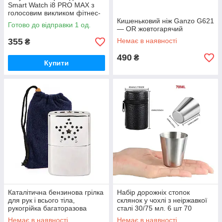
Smart Watch i8 PRO MAX з
голосовим викликом фітнес-
трекер пульсометр тонометр.
Кишеньковий ніж Ganzo G621
Готово до відправки 1 од.
Белый чорний
— OR жовтогарячий
355
Немає в наявності
₴
490
₴
Купити
Каталітична бензинова грілка
Набір дорожніх стопок
для рук і всього тіла,
склянок у чохлі з неіржавкої
рукогрійка багаторазова
сталі 30/75 мл. 6 шт 70
Немає в наявності
Немає в наявності