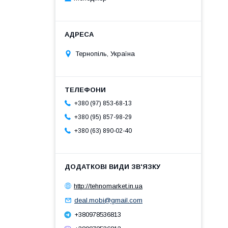
Тернопіль, Україна
+380 (97) 853-68-13
+380 (95) 857-98-29
+380 (63) 890-02-40
http://tehnomarket.in.ua
deal.mobi@gmail.com
+380978536813