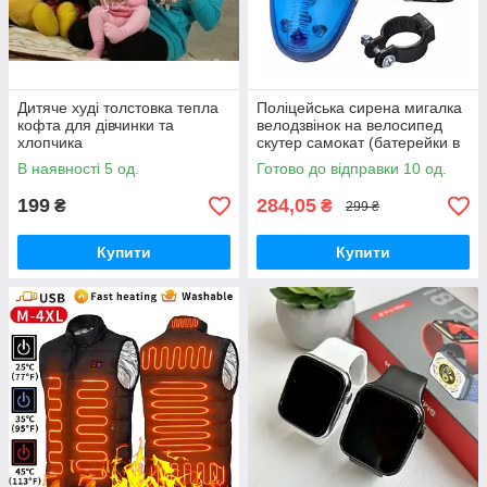
Дитяче худі толстовка тепла
Поліцейська сирена мигалка
кофта для дівчинки та
велодзвінок на велосипед
хлопчика
скутер самокат (батерейки в
комплекті)
В наявності 5 од.
Готово до відправки 10 од.
199
284,05
₴
₴
299 ₴
Купити
Купити