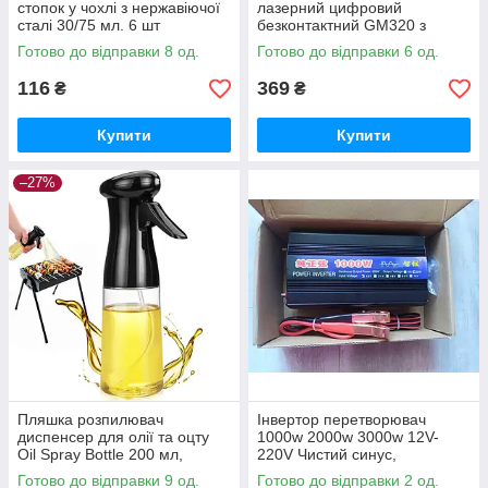
стопок у чохлі з нержавіючої
лазерний цифровий
сталі 30/75 мл. 6 шт
безконтактний GM320 з
підсвіткою
Готово до відправки 8 од.
Готово до відправки 6 од.
116
369
₴
₴
Купити
Купити
–27%
Пляшка розпилювач
Інвертор перетворювач
диспенсер для олії та оцту
1000w 2000w 3000w 12V-
Oil Spray Bottle 200 мл,
220V Чистий синус,
Чорний
найкраща якість
Готово до відправки 9 од.
Готово до відправки 2 од.