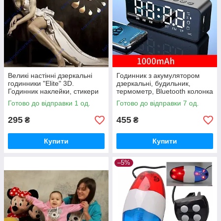
Великі настінні дзеркальні
Годинник з акумулятором
годинники "Elite" 3D.
дзеркальні, будильник,
Годинник наклейки, стикери
термометр, Bluetooth колонка
з FM G-50
Готово до відправки 1 од.
Готово до відправки 7 од.
295
455
₴
₴
Купити
Купити
–5%