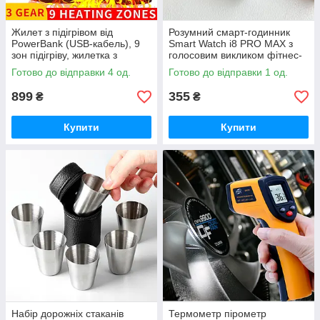
Жилет з підігрівом від
Розумний смарт-годинник
PowerBank (USB-кабель), 9
Smart Watch i8 PRO MAX з
зон підігріву, жилетка з
голосовим викликом фітнес-
підігрівом
трекер пульсометр тонометр.
Готово до відправки 4 од.
Готово до відправки 1 од.
Білий
899
355
₴
₴
Купити
Купити
Набір дорожніх стаканів
Термометр пірометр