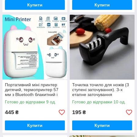
Купити
Купити
Портативний міні принтер
Точилка точило для ножів (3
дитячий, термопринтер 57
ступені заточування). 3-х
мм з Bluetooth блакитний і
етапне заточування
рожевий
Готово до відправки 9 од.
Готово до відправки 10 од.
445
195
₴
₴
Купити
Купити