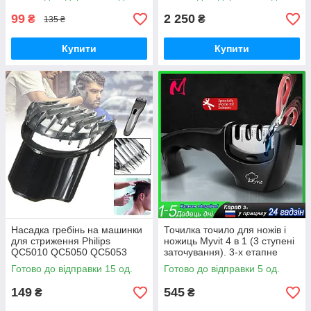
99
2 250
₴
₴
135 ₴
Купити
Купити
Насадка гребінь на машинки
Точилка точило для ножів і
для стриження Philips
ножиць Myvit 4 в 1 (3 ступені
QC5010 QC5050 QC5053
заточування). 3-х етапне
QC5070 QC5090
заточування
Готово до відправки 15 од.
Готово до відправки 5 од.
149
545
₴
₴