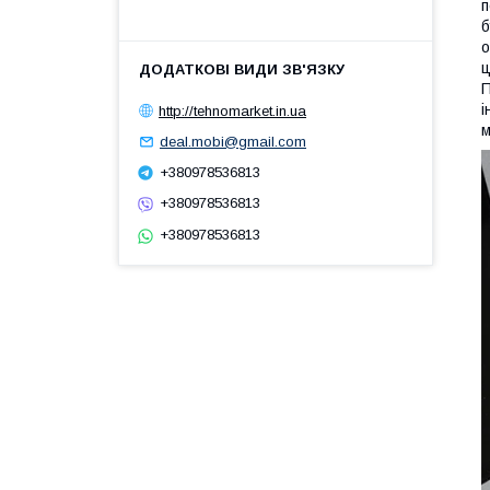
п
б
о
ц
П
і
http://tehnomarket.in.ua
м
deal.mobi@gmail.com
+380978536813
+380978536813
+380978536813