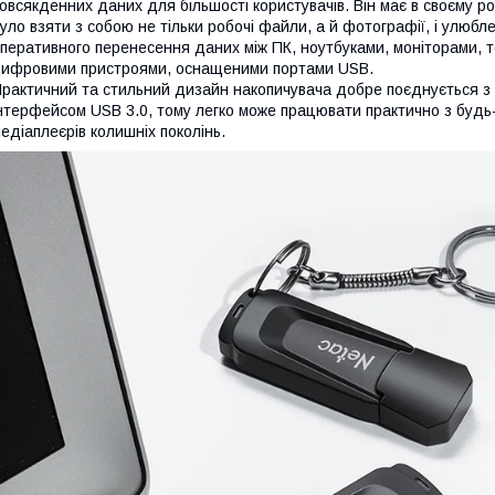
овсякденних даних для більшості користувачів. Він має в своєму р
уло взяти з собою не тільки робочі файли, а й фотографії, і улюбл
перативного перенесення даних між ПК, ноутбуками, моніторами, 
ифровими пристроями, оснащеними портами USB.
рактичний та стильний дизайн накопичувача добре поєднується з
нтерфейсом USB 3.0, тому легко може працювати практично з будь-
едіаплеєрів колишніх поколінь.