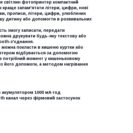
ля світлин фотопринтер компактний
 краще запам'ятати літери, цифри, нові
ки, прописи, літери, цифри, улюблених
вашу дитину або допомогти в розвивальних
сть змогу записати, передати
можна друкувати будь-яку текстову або
ooth-з'єднання.
 можна покласти в кишеню куртки або
интером відбувається за допомогою
о в потрібний момент у кишеньковому
ез його допомоги, а методом нагрівання
м акумулятором 1000 мА·год
th канал через фірмовий застосунок