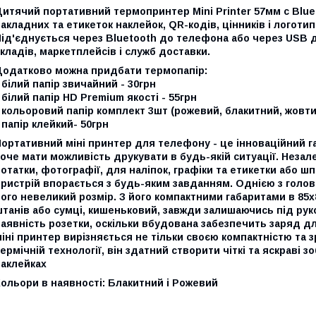
итячий портативний термопринтер Mini Printer 57мм с Bluet
акладних та етикеток наклейок, QR-кодів, цінників і логоти
ід'єднується через Bluetooth до телефона або через USB д
кладів, маркетплейсів і служб доставки.
Додатково можна придбати термопапір:
 білий папір звичайний - 30грн
 білий папір HD Premium якості - 55грн
 кольоровий папір комплект 3шт (рожевий, блакитний, жовтий
 папір клейкий- 50грн
ортативний міні принтер для телефону - це інноваційний г
оче мати можливість друкувати в будь-якій ситуації. Незал
отатки, фотографії, для наліпок, графіки та етикетки або 
пристрій впорається з будь-яким завданням. Однією з голо
ого невеликий розмір. З його компактними габаритами в 85х8
танів або сумці, кишеньковий, завжди залишаючись під рук
аявність розетки, оскільки вбудована забезпечить заряд дл
іні принтер вирізняється не тільки своєю компактністю та з
ермічній технології, він здатний створити чіткі та яскраві з
наклейках
ольори в наявності: Блакитний і Рожевий