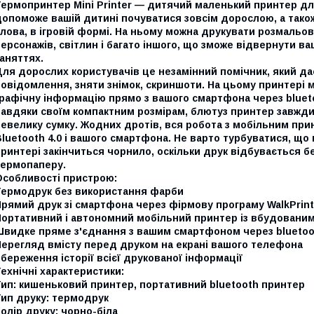
Термопринтер Mini Printer — дитячий маленький принтер д
опоможе вашій дитині почуватися зовсім дорослою, а також
лова, в ігровій формі. На ньому можна друкувати розмальов
ерсонажів, світлин і багато іншого, що зможе відвернути 
аняттях.
ля дорослих користувачів це незамінний помічник, який да
овідомлення, зняти знімок, скриншоти. На цьому принтері 
графічну інформацію прямо з вашого смартфона через bluet
Завдяки своїм компактним розмірам, блютуз принтер завжди
невелику сумку. Жодних дротів, вся робота з мобільним пр
luetooth 4.0 і вашого смартфона. Не варто турбуватися, щ
ринтері закінчиться чорнило, оскільки друк відбувається б
термопаперу.
Особливості пристрою:
Термодрук без використання фарби
рямий друк зі смартфона через фірмову програму WalkPrint
Портативний і автономний мобільний принтер із вбудовани
Швидке пряме з'єднання з вашим смартфоном через bluetoo
Перегляд вмісту перед друком на екрані вашого телефона
береження історії всієї друкованої інформації
ехнічні характеристики:
Тип: кишеньковий принтер, портативний bluetooth принтер
Тип друку: термодрук
олір друку: чорно-біла