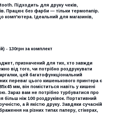
ooth. Підходить для друку чеків,
пів. Працює без фарби — тільки термопапір.
о комп'ютера. Ідеальний для магазинів,
) - 130грн за комплект
аджет, призначений для тих, хто завжди
ежно від того, чи потрібно роздрукувати
шпаргалки, цей багатофункціональний
вних переваг цього кишенькового принтера є
5х45 мм, він поміститься навіть у кишені
ою. Зараз вам не потрібно турбуватися про
я більш ніж 100 роздруківок. Портативний
ручністю, а й якістю друку. Завдяки сучасній
ображення на різних типах паперу, стікерах,