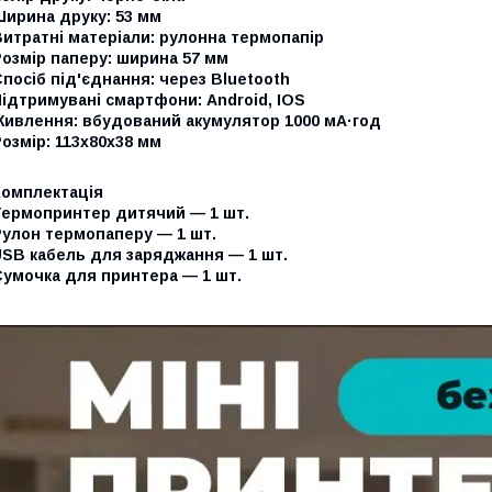
Ширина друку: 53 мм
итратні матеріали: рулонна термопапір
озмір паперу: ширина 57 мм
посіб під'єднання: через Bluetooth
ідтримувані смартфони: Android, IOS
Живлення: вбудований акумулятор 1000 мА·год
озмір: 113x80x38 мм
Комплектація
Термопринтер дитячий — 1 шт.
Рулон термопаперу — 1 шт.
USB кабель для заряджання — 1 шт.
Сумочка для принтера — 1 шт.