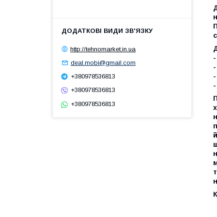
Д
н
П
с
http://tehnomarket.in.ua
-
deal.mobi@gmail.com
-
-
+380978536813
-
+380978536813
П
+380978536813
х
н
й
ш
н
м
т
К