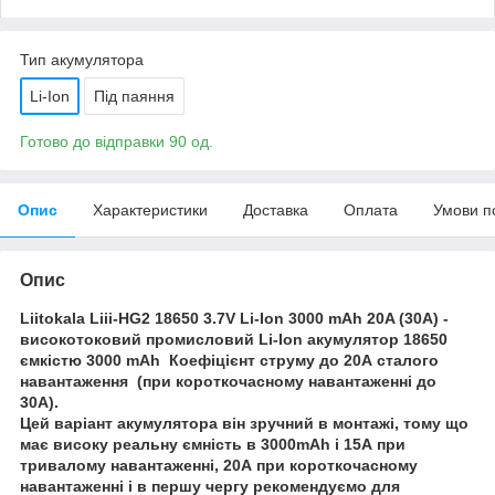
Тип акумулятора
Li-Ion
Під паяння
Готово до відправки 90 од.
Опис
Характеристики
Доставка
Оплата
Умови п
Опис
Liitokala Liii-HG2 18650 3.7V Li-Ion 3000 mAh 20A (30A) -
високотоковий промисловий Li-Ion акумулятор 18650
ємкістю 3000 mAh Коефіцієнт струму до 20А сталого
навантаження (при короткочасному навантаженні до
30А).
Цей варіант акумулятора він зручний в монтажі, тому що
має високу реальну ємність в 3000mAh і 15А при
тривалому навантаженні, 20А при короткочасному
навантаженні і в першу чергу рекомендуємо для