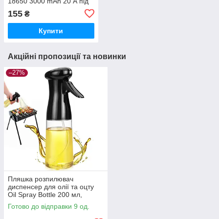
18650 3000 mAh 20 А під
паяння
155
₴
Купити
Акційні пропозиції та новинки
–27%
Пляшка розпилювач
диспенсер для олії та оцту
Oil Spray Bottle 200 мл,
Чорний
Готово до відправки 9 од.