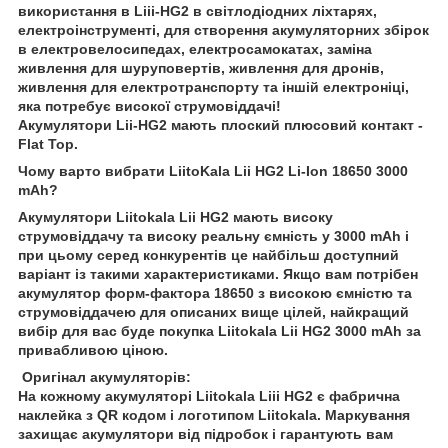
використання в Liii-HG2 в світлодіодних ліхтарях,
електроінструменті, для створення акумуляторних збірок
в електровелосипедах, електросамокатах,
заміна
живлення для шуруповертів
,
живлення
для дронів,
живлення
для електротранспорту та іншій електроніці,
яка потребує високої струмовіддачі!
Акумулятори Lii-HG2 мають плоский плюсовий контакт -
Flat Top.
Чому варто вибрати LiitoKala Lii HG2 Li-Ion 18650 3000
mAh?
Акумулятори Liitokala Lii HG2 мають високу
струмовіддачу та високу реальну ємність у 3000 mAh і
при цьому серед конкурентів це найбільш доступний
варіант із такими характеристиками. Якщо вам потрібен
акумулятор форм-фактора 18650 з високою ємністю та
струмовіддачею для описаних вище цілей, найкращий
вибір для вас буде покупка Liitokala Lii HG2 3000 mAh за
привабливою ціною.
Оригінал акумуляторів:
На кожному акумуляторі Liitokala Liii HG2 є фабрична
наклейка з QR кодом і логотипом Liitokala. Маркування
захищає акумулятори від підробок і гарантують вам