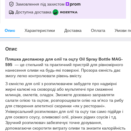
Замовлення під захистом
Доступна доставка
Опис
Характеристики
Доставка
Оплата
Умови п
Опис
Пляшка диспансер для олії та оцту Oil Spray Bottle MAG-
595
— це стильний та практичний пристрій для рівномірного
нанесення оливи на будь-які поверхні. Прозора ємність дає
змогу легко контролювати рівень вмісту.
З ємністю для олії з розпилювачем забудете про надмірні
жирні калюжі на сковороді або мультипечі при смаженні
млинців, омлетів, оладок. Зможете дозовано заправляти
салати олією та оцтом, розпорошувати олію на м'ясо та рибу
для створення апетитної скоринки «як у ресторані».
Універсальний розпилювач для олії та оцту так само підійде і
для соєвого соусу, оливкової олії, різних рідких соусів і т.д.
Зручний розпилювач забезпечує точне дозування,
допомагаючи скоротити витрату оливи та знизити калорійність