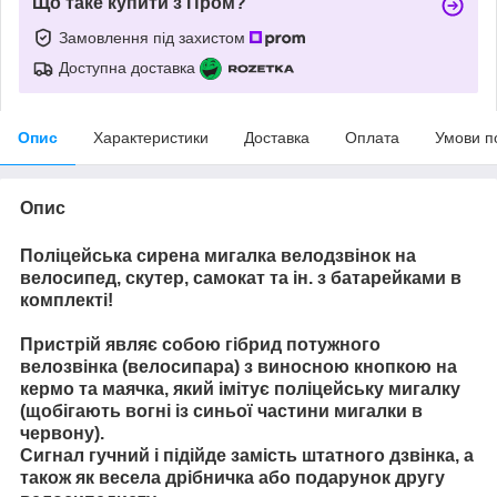
Що таке купити з Пром?
Замовлення під захистом
Доступна доставка
Опис
Характеристики
Доставка
Оплата
Умови п
Опис
Поліцейська сирена мигалка велодзвінок на
велосипед, скутер, самокат та ін. з батарейками в
комплекті!
Пристрій являє собою гібрид потужного
велозвінка (велосипара) з виносною кнопкою на
кермо та маячка, який імітує поліцейську мигалку
(щобігають вогні із синьої частини мигалки в
червону).
Сигнал гучний і підійде замість штатного дзвінка, а
також як весела дрібничка або подарунок другу