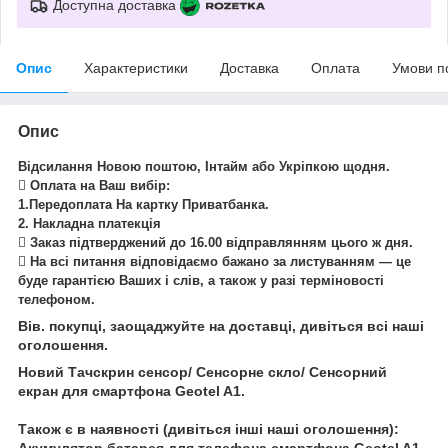
Доступна доставка
Опис
Характеристики
Доставка
Оплата
Умови п
Опис
Відсилання Новою поштою, Інтайм або Укріпкою щодня.
 Оплата на Ваш вибір:
1.Передоплата На картку Приватбанка.
2. Накладна платекція
 Заказ підтверджений до 16.00 відправлянням цього ж дня.
 На всі питання відповідаємо бажано за листуванням — це
буде гарантією Ваших і слів, а також у разі терміновості
телефоном.
Вів. покупці, заощаджуйте на доставці, дивіться всі наші
оголошення.
Новий Тачскрин сенсор/ Сенсорне скло/ Сенсорний
екран для смартфона Geotel A1.
Також є в наявності (дивіться інші наші оголошення):
Акумулятор батарея для телефона смартфона Geotel A1