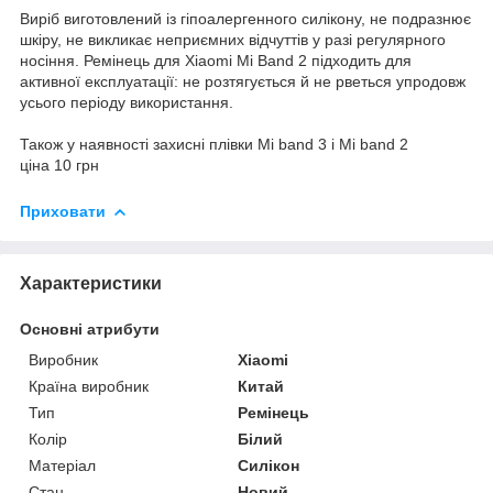
Виріб виготовлений із гіпоалергенного силікону, не подразнює
шкіру, не викликає неприємних відчуттів у разі регулярного
носіння. Ремінець для Xiaomi Mi Band 2 підходить для
активної експлуатації: не розтягується й не рветься упродовж
усього періоду використання.
Також у наявності захисні плівки Mi band 3 і Mi band 2
ціна 10 грн
Приховати
Характеристики
Основні атрибути
Виробник
Xiaomi
Країна виробник
Китай
Тип
Ремінець
Колір
Білий
Матеріал
Силікон
Стан
Новий