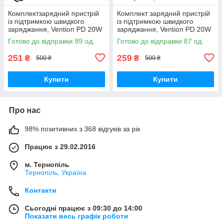
Комплектзарядний пристрій
Комплект зарядний пристрій
із підтримкою швидкого
із підтримкою швидкого
заряджання, Vention PD 20W
заряджання, Vention PD 20W
Type-C + Кабель USB-C to
Type-C + Кабель USB-C to
Готово до відправки 89 од.
Готово до відправки 87 од.
USB-C 1m
Lightning 1m
251
259
₴
₴
500 ₴
500 ₴
Купити
Купити
Про нас
98% позитивних з 368 відгуків за рік
Працює з 29.02.2016
м. Тернопіль
Тернопіль, Україна
Контакти
Сьогодні працює з 09:30 до 14:00
Показати весь графік роботи