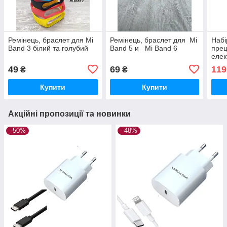
Ремінець, браслет для Mi
Ремінець, браслет для Mi
Набі
Band 3 білий та голубий
Band 5 и Mi Band 6
прец
елек
подо
49
69
119
₴
₴
Купити
Купити
Акційні пропозиції та новинки
–50%
–48%